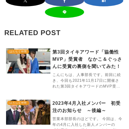
RELATED POST
第3回タイキアワード「協働性
はたらく仲間
MVP」受賞者 なかこ＆ぐっさ
んに受賞の裏側を聞いてみた！
こんにちは、人事部長です。前回に続
き、今回も2021年11月17日に開催さ
れた第3回タイキアワードのMVP受賞
者のインタビューをお届けします。今
回は「協働性MVP」を受賞された、
2023年4月入社メンバー 初受
HRセクションのなかこ＆ぐっさんをご
はたらく仲間
紹介します。なかことぐっさ
注のお知らせ ～後編～
営業本部部長のほどです。 今回は、今
年の4月に入社した新人メンバーの