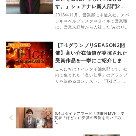
で
す。」シェアナレ新人部門2連
続受賞者＆タイキ初代新人王に
2018年11月、営業部に中途入社。アパ
レル⇒ヘルプデスク⇒タイキで営業職
インタビュー。
に。営業未経験から入社した“みのり
ん”。未経験入社ながら、2019年9月に
行われた、シェアナレ（リクルート代
【T-1グランプリSEASON2開
理店全体のナレッジ共有会）上期審査
はたらく仲間
会にて、新人部門を受賞。
催】高い介在価値が発揮された
受賞作品を一挙にご紹介しま
す！
こんにちは！ハレタイ編集部です。社
内で生まれた「良い仕事」のグランプ
リを決めるコンテスト、「T-1グラン
プリ」。2024年5月15日に「T-1グラ
ンプリSEASON2」が開催されまし
た。今回のハレタイでは、その受賞作
品をご紹介します。今回の
第4回タイキアワード「進取性MVP」受
賞者「ほど」に受賞の裏側を聞いてみ
た！