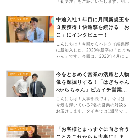
「初受注」をご紹介いたします。初受
注とは、入社後初めてお客様からお仕
事のご契約をいただくこと。入社1年
中途入社１年目に月間新規王を
目のメンバーは、テレアポや飛び込み
はたらく仲間
などで「新規営業」を行い、自分のお
３度獲得！快進撃を続ける「お
客
こ」にインタビュー！
こんにちは！今回からハレタイ編集部
に新加入した、2023年新卒の「たまち
ゃん」です。今回は、2023年4月に中
途入社した「おこ」に注目！大学時代
から現在に至るまでの話を聞いてきま
今をときめく営業の活躍と人物
した。入社1年目に月間新規王を3度、
はたらく仲間
四半期毎(クォーター)の新
像を深掘りする！「はぎちゃん
×からちゃん」ピカイチ営業対
談
こんにちは！人事部長です。今回は、
今最も輝いている2名の営業の対談を
お届けします。タイキでは1週間で最
も活躍している営業を「ピカイチ営
業」として選出・称賛しています。営
「お客様とまっすぐに向き合う
業人数からすると、クォーター(四半
はたらく仲間
期)に一度選ばれるのも容易ではない中
ことをこれからも大事にしま