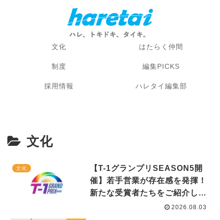
文化
はたらく仲間
制度
編集PICKS
採用情報
ハレタイ編集部
文化
【T-1グランプリSEASON5開
文化
催】若手営業が存在感を発揮！
新たな受賞者たちをご紹介しま
す。
2026.08.03