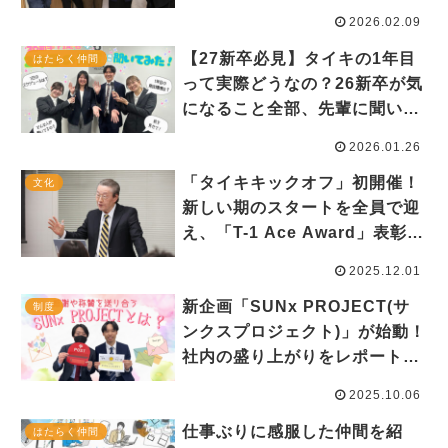
2026.02.09
【27新卒必見】タイキの1年目
はたらく仲間
って実際どうなの？26新卒が気
になること全部、先輩に聞いて
みた！
2026.01.26
「タイキキックオフ」初開催！
文化
新しい期のスタートを全員で迎
え、「T-1 Ace Award」表彰も
行いました。
2025.12.01
新企画「SUNx PROJECT(サ
制度
ンクスプロジェクト)」が始動！
社内の盛り上がりをレポートし
ます。
2025.10.06
仕事ぶりに感服した仲間を紹
はたらく仲間