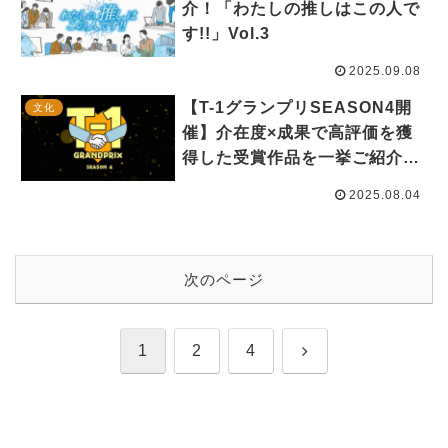
介！「わたしの推しはこの人で
す!!」Vol.3
2025.09.08
【T-1グランプリSEASON4開
文化
催】介在度×成果で高評価を獲
得した受賞作品を一挙ご紹介し
ます！
2025.08.04
次のページ
次
1
2
4
へ