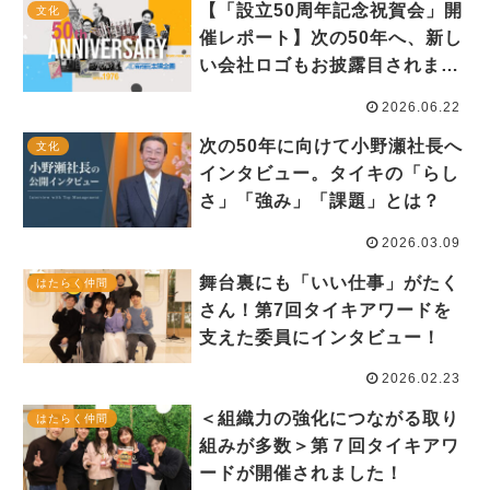
【「設立50周年記念祝賀会」開
文化
催レポート】次の50年へ、新し
い会社ロゴもお披露目されまし
た。
2026.06.22
次の50年に向けて小野瀬社長へ
文化
インタビュー。タイキの「らし
さ」「強み」「課題」とは？
2026.03.09
舞台裏にも「いい仕事」がたく
はたらく仲間
さん！第7回タイキアワードを
支えた委員にインタビュー！
2026.02.23
＜組織力の強化につながる取り
はたらく仲間
組みが多数＞第７回タイキアワ
ードが開催されました！